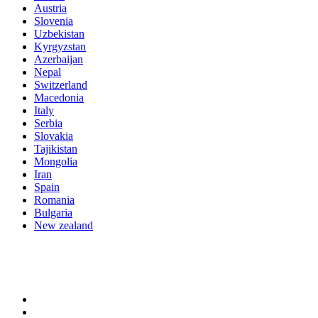
Austria
Slovenia
Uzbekistan
Kyrgyzstan
Azerbaijan
Nepal
Switzerland
Macedonia
Italy
Serbia
Slovakia
Tajikistan
Mongolia
Iran
Spain
Romania
Bulgaria
New zealand