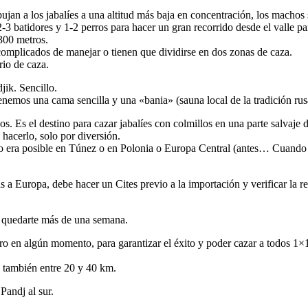
pujan a los jabalíes a una altitud más baja en concentración, los machos
2-3 batidores y 1-2 perros para hacer un gran recorrido desde el valle p
300 metros.
omplicados de manejar o tienen que dividirse en dos zonas de caza.
rio de caza.
jik. Sencillo.
nemos una cama sencilla y una «bania» (sauna local de la tradición rus
os. Es el destino para cazar jabalíes con colmillos en una parte sal
 hacerlo, solo por diversión.
omo era posible en Túnez o en Polonia o Europa Central (antes… Cuando
s a Europa, debe hacer un Cites previo a la importación y verificar la r
de quedarte más de una semana.
 en algún momento, para garantizar el éxito y poder cazar a todos 1×1,
o también entre 20 y 40 km.
Pandj al sur.