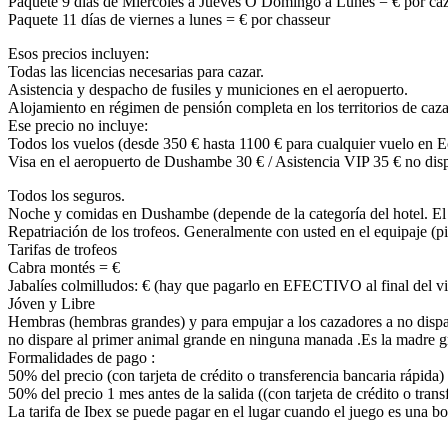
Paquete 9 dias de Miercoles a Jueves O Domingo a Lunes = € por ca
Paquete 11 días de viernes a lunes = € por chasseur
Esos precios incluyen:
Todas las licencias necesarias para cazar.
Asistencia y despacho de fusiles y municiones en el aeropuerto.
Alojamiento en régimen de pensión completa en los territorios de caza
Ese precio no incluye:
Todos los vuelos (desde 350 € hasta 1100 € para cualquier vuelo en E
Visa en el aeropuerto de Dushambe 30 € / Asistencia VIP 35 € no disp
Todos los seguros.
Noche y comidas en Dushambe (depende de la categoría del hotel. El m
Repatriación de los trofeos. Generalmente con usted en el equipaje (
Tarifas de trofeos
Cabra montés = €
Jabalíes colmilludos: € (hay que pagarlo en EFECTIVO al final del vi
Jóven y Libre
Hembras (hembras grandes) y para empujar a los cazadores a no dispara
no dispare al primer animal grande en ninguna manada .Es la madre g
Formalidades de pago :
50% del precio (con tarjeta de crédito o transferencia bancaria rápida)
50% del precio 1 mes antes de la salida ((con tarjeta de crédito o trans
La tarifa de Ibex se puede pagar en el lugar cuando el juego es una bo