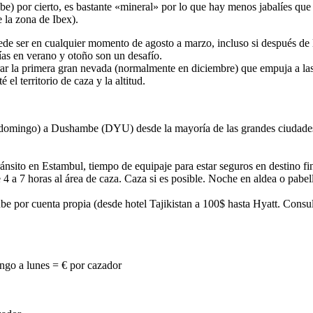
e) por cierto, es bastante «mineral» por lo que hay menos jabalíes que e
la zona de Ibex).
de ser en cualquier momento de agosto a marzo, incluso si después de 
rías en verano y otoño son un desafío.
rar la primera gran nevada (normalmente en diciembre) que empuja a las
l territorio de caza y la altitud.
 domingo) a Dushambe (DYU) desde la mayoría de las grandes ciudades d
nsito en Estambul, tiempo de equipaje para estar seguros en destino f
 a 7 horas al área de caza. Caza si es posible. Noche en aldea o pabel
 por cuenta propia (desde hotel Tajikistan a 100$ hasta Hyatt. Consul
ngo a lunes = € por cazador