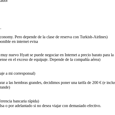
zador
.
conomy. Pero depende de la clase de reserva con Turkish-Airlines)
onible en internet evisa
uy nuevo Hyatt se puede negociar en Internet a precio barato para la 
piense en el exceso de equipaje. Depende de la compañía aérea)
aje a mi corresponsal)
r a las hembras grandes, decidimos poner una tarifa de 200 € (e incluso 
rande)
ferencia bancaria rápida)
lsa o por adelantado si no desea viajar con demasiado efectivo.