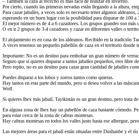
– También la caza al rececho es más fácil de realizar en invierno.
Por cierto, cuando las primeras nevadas están llegando a la altura, em
Para cazar jabalíes, a veces solo es necesario tener algunos aldeanos, 
esperando en un buen lugar con la posibilidad para disparar de 100 a 
El mejor número es de 4 a 6 cazadores. Los grupos grandes son más c
O en ir 2 grupos de 3-4 cazadores y cazar en diferentes valles o territo
El alojamiento es en casa de los aldeanos. Recibido en la tradición Tad
A veces tenemos un pequeño pabellón de caza en el territorio donde te
Importante: No es un destino para embolsar un gran número de verrac
Seguro que si quieres disparar a tantos jabalíes pequeños, eres libre de
Pero repito, no es un destino para cazar gran cantidad de jabalíes c
Puedes disparar a los lobos y zorros tantos como quieras.
Hay tantos en esta parte del mundo, pero si desea volver a las máscara
Wolf.
Si quieres Ibex más jabalí, Tayikistán es un gran destino, pero trata 
En alguna zona de Ibex hay un pabellón de caza bastante cómodo. Pero
para estar cerca de la zona de cabras montesas.
Hay cabras montesas en todos los valles justo hasta ese albergue, per
Las mejores áreas para el jabalí están situadas entre Dushanbe y el río 