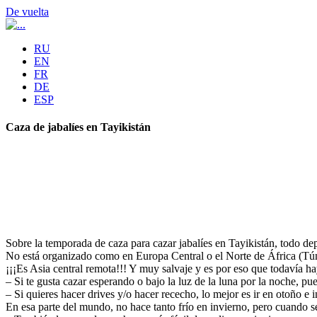
De vuelta
RU
EN
FR
DE
ESP
Caza de jabalíes en Tayikistán
Sobre la temporada de caza para cazar jabalíes en Tayikistán, todo dep
No está organizado como en Europa Central o el Norte de África (Tú
¡¡¡Es Asia central remota!!! Y muy salvaje y es por eso que todavía ha
– Si te gusta cazar esperando o bajo la luz de la luna por la noche, pu
– Si quieres hacer drives y/o hacer rececho, lo mejor es ir en otoño e
En esa parte del mundo, no hace tanto frío en invierno, pero cuando se