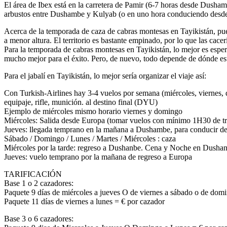
El área de Ibex está en la carretera de Pamir (6-7 horas desde Dushamb
arbustos entre Dushambe y Kulyab (o en uno hora conduciendo desde 
Acerca de la temporada de caza de cabras montesas en Tayikistán, pue
a menor altura. El territorio es bastante empinado, por lo que las cace
Para la temporada de cabras montesas en Tayikistán, lo mejor es espe
mucho mejor para el éxito. Pero, de nuevo, todo depende de dónde esté e
Para el jabalí en Tayikistán, lo mejor sería organizar el viaje así:
Con Turkish-Airlines hay 3-4 vuelos por semana (miércoles, viernes,
equipaje, rifle, munición. al destino final (DYU)
Ejemplo de miércoles mismo horario viernes y domingo
Miércoles: Salida desde Europa (tomar vuelos con mínimo 1H30 de trá
Jueves: llegada temprano en la mañana a Dushambe, para conducir de 4
Sábado / Domingo / Lunes / Martes / Miércoles : caza
Miércoles por la tarde: regreso a Dushanbe. Cena y Noche en Dushanbe
Jueves: vuelo temprano por la mañana de regreso a Europa
TARIFICACIÓN
Base 1 o 2 cazadores:
Paquete 9 días de miércoles a jueves O de viernes a sábado o de domi
Paquete 11 días de viernes a lunes = € por cazador
Base 3 o 6 cazadores: